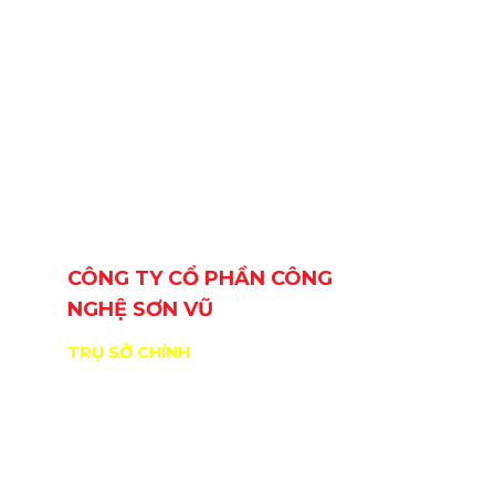
CÔNG TY CỔ PHẦN CÔNG
BẢN ĐỒ
NGHỆ SƠN VŨ
TRỤ SỞ CHÍNH
29 Đường Số 6, Khu phố 3, Phường
An Lạc, TP. Hồ Chí Minh, Việt Nam
GPKD/MST: 0309717307 do Sở
KHĐT Tp. HCM cấp ngày 11/01/2010