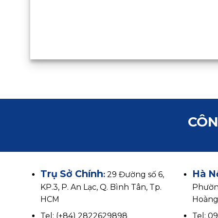
CÔN
Trụ Sở Chính
Hà N
:
29 Đường số 6,
KP.3, P. An Lạc, Q. Bình Tân, Tp.
Phườn
HCM
Hoàng 
Tel: (+84) 2822629898
Tel: 0