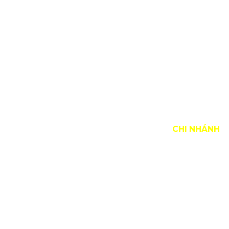
 ĐƯỜNG ĐI ĐẾN XƯỞNG SƠN VŨ
CHI NHÁNH
Hà Nội: 13
Liệt, Q. H
Hotline:
09