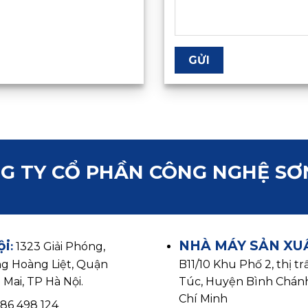
G TY CỔ PHẦN CÔNG NGHỆ SƠ
ội
NHÀ MÁY SẢN XU
:
1323 Giải Phóng,
g Hoàng Liệt, Quận
B11/10 Khu Phố 2, thị t
Mai, TP Hà Nội.
Túc, Huyện Bình Chán
Chí Minh
986 498 124