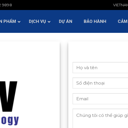
2 9898
VIETNA
BẢO HÀNH
CẢM NHẬN KH
HỎI ĐÁP
TIN TỨC
N PHẨM
DỊCH VỤ
DỰ ÁN
BẢO HÀNH
CẢM