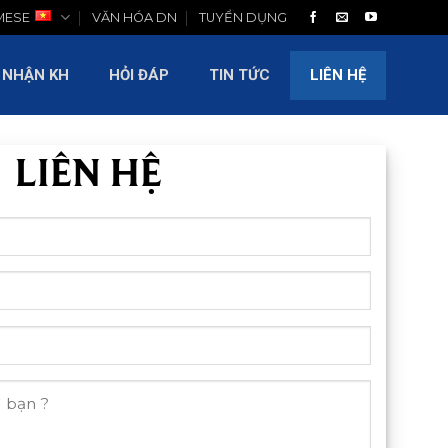
MESE
VĂN HÓA DN
TUYỂN DỤNG
LIÊN HỆ
 NHẬN KH
HỎI ĐÁP
TIN TỨC
LIÊN HỆ
LIÊN HỆ