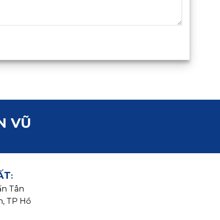
N VŨ
ẤT
:
rấn Tân
h, TP Hồ