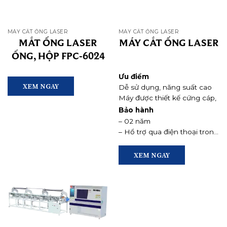
MÁY CẮT ỐNG LASER
MÁY CẮT ỐNG LASER
MẮT ỐNG LASER
MÁY CẮT ỐNG LASER
ỐNG, HỘP FPC-6024
Ưu điểm
XEM NGAY
Dễ sử dụng, năng suất cao
Máy được thiết kế cứng cáp,
sử dụng thiết bị chất lượng
Bảo hành
cao. Có độ ổn định và độ
– 02 năm
bền cao
– Hổ trợ qua điện thoại trong
vòng 10 phút.
– Hổ trợ tại hiện trường trong
XEM NGAY
vòng 06 tiếng trong TP.HCM
và trong 24 tiếng ngoài
TP.HCM.
Chú Thích: Đã cung cấp cho
thị trường 50 máy tại
TP.HCM, HN,….