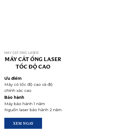
MÁY CẮT ỐNG LASER
MÁY CẮT ỐNG LASER
TỐC ĐỘ CAO
Ưu điểm
Máy có tốc độ cao và độ
chính xác cao
Có thể cắt nhiều hình dạng
Bảo hành
ống khác nhau như: tròn,
Máy bảo hành 1 năm
vuông, chữ nhật, Oval..
Có thể cắt ống có đường
Nguồn laser bảo hành 2 năm
kính nhỏ từ 9.5mm
XEM NGAY