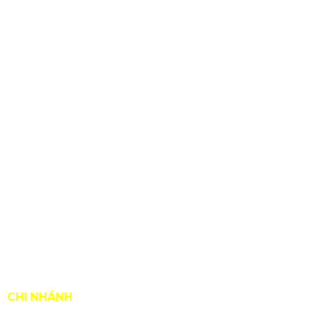
BẢN ĐỒ ĐƯỜNG ĐI ĐẾN XƯỞNG SƠN VŨ
CHI NHÁNH