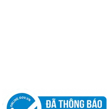
Hà Nội: 1323 Giải Phóng, P. Hoàng Liệt, Q. Hoàng Mai,
TP Hà Nội.
Hotline:
0986 498 124
|
0965 108 339
THÔNG TIN
Giới thiệu
Quy chế hoạt động
Chính sách bảo hành
Chính sách bảo mật