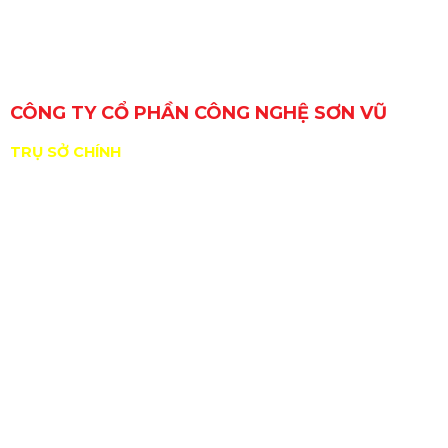
CÔNG TY CỔ PHẦN CÔNG NGHỆ SƠN VŨ
TRỤ SỞ CHÍNH
29 Đường Số 6, Khu phố 3, Phường An Lạc, TP. Hồ Chí
Minh, Việt Nam
GPKD/MST: 0309717307 do Sở KHĐT Tp. HCM cấp
ngày 11/01/2010
ĐDPL: Nguyễn Hồng Sơn
Nhà xưởng: B11/10 KP2, TT Tân Túc, H.Bình Chánh,
Tp.HCM
sales@sonvucnc.com
Hotline:
0986 498 124
|
0965 108 339