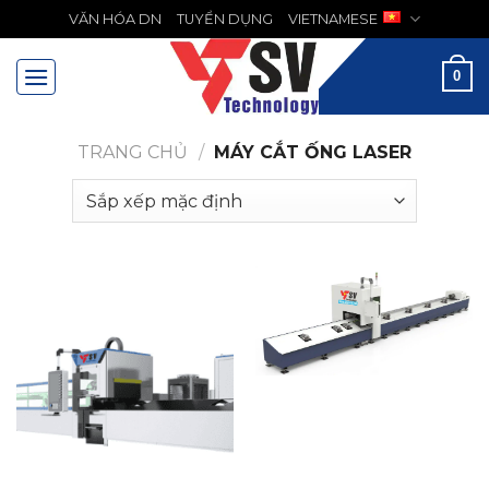
Chuyển
VĂN HÓA DN
TUYỂN DỤNG
VIETNAMESE
MENU
đến
nội
0
dung
TRANG CHỦ
/
MÁY CẮT ỐNG LASER