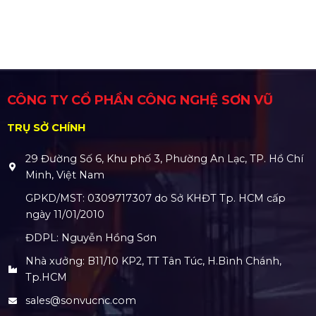
CÔNG TY CỔ PHẦN CÔNG NGHỆ SƠN VŨ
TRỤ SỞ CHÍNH
29 Đường Số 6, Khu phố 3, Phường An Lạc, TP. Hồ Chí
Minh, Việt Nam
GPKD/MST: 0309717307 do Sở KHĐT Tp. HCM cấp
ngày 11/01/2010
ĐDPL: Nguyễn Hồng Sơn
Nhà xưởng: B11/10 KP2, TT Tân Túc, H.Bình Chánh,
Tp.HCM
sales@sonvucnc.com