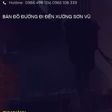
Hotline:
0986 498 124
|
0965 108 339
BẢN ĐỒ ĐƯỜNG ĐI ĐẾN XƯỞNG SƠN VŨ