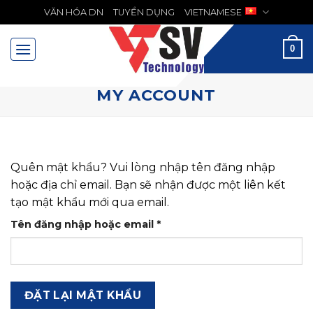
Chuyển
VĂN HÓA DN
TUYỂN DỤNG
VIETNAMESE
MENU
đến
nội
0
dung
MY ACCOUNT
Quên mật khẩu? Vui lòng nhập tên đăng nhập
hoặc địa chỉ email. Bạn sẽ nhận được một liên kết
tạo mật khẩu mới qua email.
Bắt
Tên đăng nhập hoặc email
*
buộc
ĐẶT LẠI MẬT KHẨU