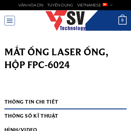
Chuyển
VĂN HÓA DN
TUYỂN DỤNG
VIETNAMESE
MENU
đến
nội
0
dung
MẮT ỐNG LASER ỐNG,
HỘP FPC-6024
THÔNG TIN CHI TIẾT
THÔNG SỐ KĨ THUẬT
HÌNH/VIDEO