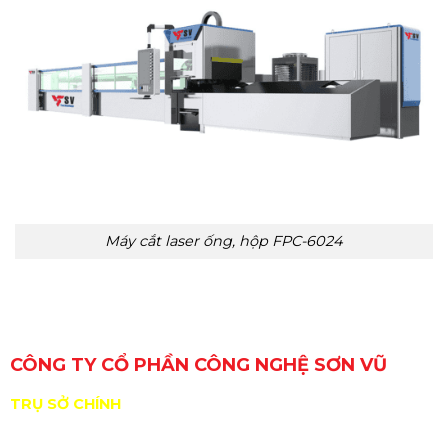
Máy cắt laser ống, hộp FPC-6024
CÔNG TY CỔ PHẦN CÔNG NGHỆ SƠN VŨ
TRỤ SỞ CHÍNH
29 Đường Số 6, Khu phố 3, Phường An Lạc, TP. Hồ Chí