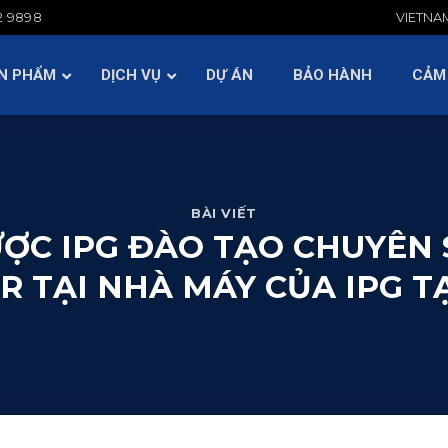
2 9898
VIETNA
BẢO HÀNH
CẢM NHẬN KH
HỎI ĐÁP
TIN TỨC
N PHẨM
DỊCH VỤ
DỰ ÁN
BẢO HÀNH
CẢM
BÀI VIẾT
ƯỢC IPG ĐÀO TẠO CHUYÊN
R TẠI NHÀ MÁY CỦA IPG T