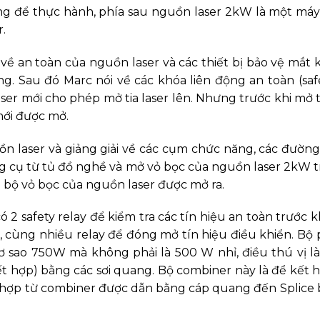
g để thực hành, phía sau nguồn laser 2kW là một máy C
r.
về an toàn của nguồn laser và các thiết bị bảo vệ mắt khi
. Sau đó Marc nói về các khóa liên động an toàn (safet
er mới cho phép mở tia laser lên. Nhưng trước khi mở ti
ới được mở.
 laser và giảng giải về các cụm chức năng, các đường 
g cụ từ tủ đồ nghề và mở vỏ bọc của nguồn laser 2kW 
 bộ vỏ bọc của nguồn laser được mở ra.
 safety relay để kiểm tra các tín hiệu an toàn trước k
 cùng nhiều relay để đóng mở tín hiệu điều khiển. Bộ 
sao 750W mà không phải là 500 W nhỉ, điều thú vị là ở 
t hợp) bằng các sơi quang. Bộ combiner này là để kết 
kết hợp từ combiner được dẫn bằng cáp quang đến Splice 