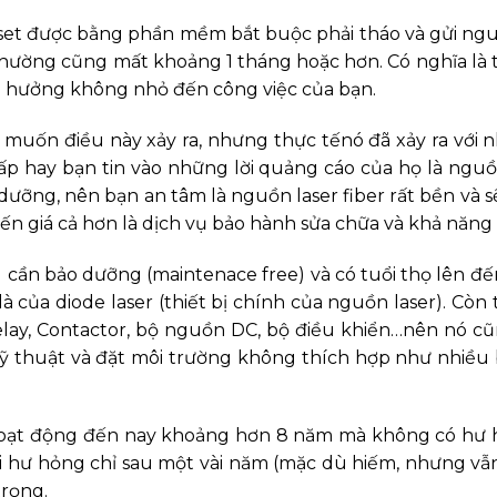
eset được bằng phần mềm bắt buộc phải tháo và gửi nguồ
g thường cũng mất khoảng 1 tháng hoặc hơn. Có nghĩa là t
h hưởng không nhỏ đến công việc của bạn.
ai muốn điều này xảy ra, nhưng thực tếnó đã xảy ra với 
p hay bạn tin vào những lời quảng cáo của họ là nguồn l
ưỡng, nên bạn an tâm là nguồn laser fiber rất bền và s
n giá cả hơn là dịch vụ bảo hành sửa chữa và khả năng
g cần bảo dưỡng (maintenace free) và có tuổi thọ lên đ
 là của diode laser (thiết bị chính của nguồn laser). Cò
Relay, Contactor, bộ nguồn DC, bộ điều khiển…nên nó c
ỹ thuật và đặt môi trường không thích hợp như nhiều b
oạt động đến nay khoảng hơn 8 năm mà không có hư hỏn
i hư hỏng chỉ sau một vài năm (mặc dù hiếm, nhưng vẫn 
trọng.