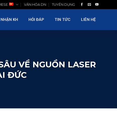
MESE
VĂN HÓA DN
TUYỂN DỤNG
LIÊN HỆ
 NHẬN KH
HỎI ĐÁP
TIN TỨC
LIÊN HỆ
 SÂU VỀ NGUỒN LASER
ẠI ĐỨC