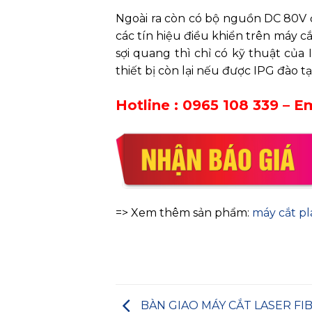
Ngoài ra còn có bộ nguồn DC 80V đ
các tín hiệu điều khiển trên máy cắ
sợi quang thì chỉ có kỹ thuật của
thiết bị còn lại nếu được IPG đào t
Hotline :
0965 108 339
– Em
=> Xem thêm sản phẩm:
máy cắt p
BÀN GIAO MÁY CẮT LASER FI