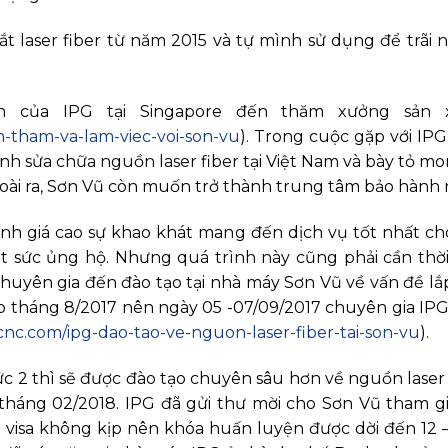
ắt laser fiber từ năm 2015 và tự mình sử dụng để trãi
ện của IPG tại Singapore đến thăm xưởng sản x
n-tham-va-lam-viec-voi-son-vu
). Trong cuộc gặp với IPG
hành sửa chữa nguồn laser fiber tại Việt Nam và bày tỏ
oài ra, Sơn Vũ còn muốn trở thành trung tâm bảo hành n
nh giá cao sự khao khát mang đến dịch vụ tốt nhất c
t sức ủng hộ. Nhưng quá trình này cũng phải cần thời
huyên gia đến đào tạo tại nhà máy Sơn Vũ về vấn đề lắp
o tháng 8/2017 nên ngày 05 -07/09/2017 chuyên gia IPG
cnc.com/ipg-dao-tao-ve-nguon-laser-fiber-tai-son-vu
).
 2 thì sẽ được đào tạo chuyên sâu hơn về nguồn laser f
tháng 02/2018. IPG đã gửi thư mời cho Sơn Vũ tham gi
 visa không kịp nên khóa huấn luyện được dời đến 12 – 