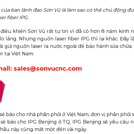
rở của ban lãnh đạo Sơn Vũ là làm sao có thể chủ động đ
r fiber IPG.
điều khiển Sơn Vũ rất tự tin vì đã có hơn 8 năm kinh 
 lắng. Nhưng nguồn laser fiber IPG thì lại khác. Đây là 
ải gửi nguồn laser ra nước ngoài để bảo hành sửa chữa.
r tại Việt Nam.
ail: sales@sonvucnc.com
 sẽ báo cho nhà phân phối ở Việt Nam, đơn vị phân phối
sẽ báo cho IPG Benjing ở TQ. IPG Benjing sẽ yêu cầu 
g khâu này cũng mất một đến vài ngày.