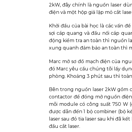
2kW, đây chính là nguồn laser dùn
điện và một hộp giả lập mỏ cắt lase
Khởi đầu của bài học là các vấn đề 
sợi cáp quang và đầu nối cáp quang
động kiểm tra an toàn thì nguồn las
xung quanh đảm bảo an toàn thì m
Marc mở sơ đồ mạch điện của nguồn
đó Marc yêu cầu chúng tôi lấy dụn
phòng. Khoảng 3 phút sau thì toàn
Bên trong nguồn laser 2kW gồm có 2
contactor để đóng mở nguồn điện,
mỗi module có công suất 750 W (ơ 
được dẫn đến 1 bộ combiner (bộ kế
laser sau đó tia laser sau khi đã 
đầu cắt laser.