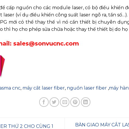
ể cấp nguồn cho các module laser, có bộ điều khiển đ
t laser (ví dụ điều khiển công suất laser ngõ ra, tần số
 IPG mới có thể thay thế vì nó cần thiết bị chuyên d
ạo thì họ cho phép sửa chữa hoặc thay thế thiết bị do họ 
ail: sales@sonvucnc.com
lasma cnc
,
máy cắt laser fiber
,
nguồn laser fiber
,
máy hàn 
BÀN GIAO MÁY CẮT LA
BER THỨ 2 CHO CÙNG 1