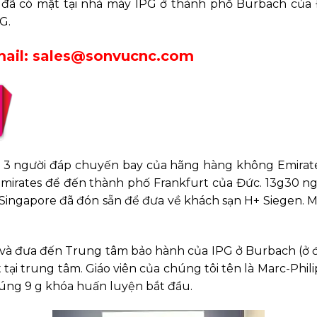
 đã có mặt tại nhà máy IPG ở thành phố Burbach của
G.
ail: sales@sonvucnc.com
3 người đáp chuyến bay của hãng hàng không Emirate
irates để đến thành phố Frankfurt của Đức. 13g30 ngày
G Singapore đã đón sẵn để đưa về khách sạn H+ Siegen. M
 và đưa đến Trung tâm bảo hành của IPG ở Burbach (ở 
tại trung tâm. Giáo viên của chúng tôi tên là Marc-Philip
Đúng 9 g khóa huấn luyện bắt đầu.