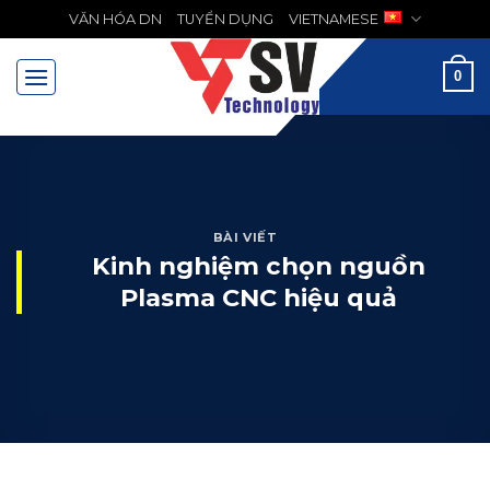
Chuyển
VĂN HÓA DN
TUYỂN DỤNG
VIETNAMESE
MENU
đến
nội
0
dung
BÀI VIẾT
Kinh nghiệm chọn nguồn
Plasma CNC hiệu quả