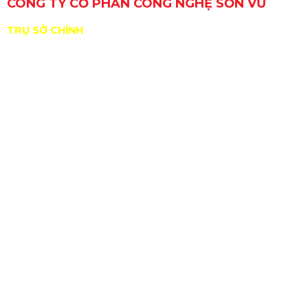
CÔNG TY CỔ PHẦN CÔNG NGHỆ SƠN VŨ
TRỤ SỞ CHÍNH
29 Đường Số 6, Khu phố 3, Phường An Lạc, TP. Hồ Chí
Minh, Việt Nam
GPKD/MST: 0309717307 do Sở KHĐT Tp. HCM cấp
ngày 11/01/2010
ĐDPL: Nguyễn Hồng Sơn
Nhà xưởng: B11/10 KP2, TT Tân Túc, H.Bình Chánh,
Tp.HCM
sales@sonvucnc.com
Hotline:
0986 498 124
|
0965 108 339
BẢN ĐỒ ĐƯỜNG ĐI ĐẾN XƯỞNG SƠN VŨ