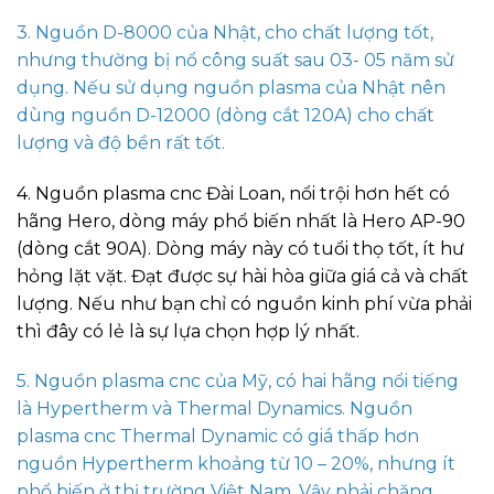
3. Nguồn D-8000 của Nhật, cho chất lượng tốt,
nhưng thường bị nổ công suất sau 03- 05 năm sử
dụng. Nếu sử dụng nguồn plasma của Nhật nên
dùng nguồn D-12000 (dòng cắt 120A) cho chất
lượng và độ bền rất tốt.
4. Nguồn plasma cnc Đài Loan, nổi trội hơn hết có
hãng Hero, dòng máy phổ biến nhất là Hero AP-90
(dòng cắt 90A). Dòng máy này có tuổi thọ tốt, ít hư
hỏng lặt vặt. Đạt được sự hài hòa giữa giá cả và chất
lượng. Nếu như bạn chỉ có nguồn kinh phí vừa phải
thì đây có lẻ là sự lựa chọn hợp lý nhất.
5. Nguồn plasma cnc của Mỹ, có hai hãng nổi tiếng
là Hypertherm và Thermal Dynamics. Nguồn
plasma cnc Thermal Dynamic có giá thấp hơn
nguồn Hypertherm khoảng từ 10 – 20%, nhưng ít
phổ biến ở thị trường Việt Nam. Vậy phải chăng