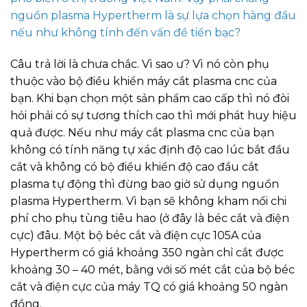
nguồn plasma Hypertherm là sự lựa chọn hàng đầu
nếu như không tính đến vấn đề tiền bạc?
Câu trả lời là chưa chắc. Vì sao ư? Vì nó còn phụ
thuộc vào bộ điều khiển máy cắt plasma cnc của
bạn. Khi bạn chọn một sản phẩm cao cấp thì nó đòi
hỏi phải có sự tương thích cao thì mới phát huy hiệu
quả được. Nếu như máy cắt plasma cnc của bạn
không có tính năng tự xác định độ cao lúc bắt đầu
cắt và không có bộ điều khiển độ cao đầu cắt
plasma tự động thì đừng bao giờ sử dụng nguồn
plasma Hypertherm. Vì bạn sẽ không kham nổi chi
phí cho phụ tùng tiêu hao (ở đây là béc cắt và điện
cực) đâu. Một bộ béc cắt và điện cực 105A của
Hypertherm có giá khoảng 350 ngàn chỉ cắt được
khoảng 30 – 40 mét, bằng với số mét cắt của bộ béc
cắt và điện cực của máy TQ có giá khoảng 50 ngàn
đồng.