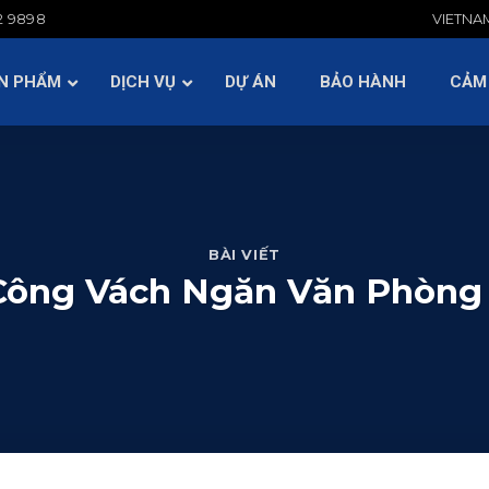
2 9898
VIETNA
BẢO HÀNH
CẢM NHẬN KH
HỎI ĐÁP
TIN TỨC
N PHẨM
DỊCH VỤ
DỰ ÁN
BẢO HÀNH
CẢM
BÀI VIẾT
Công Vách Ngăn Văn Phòng