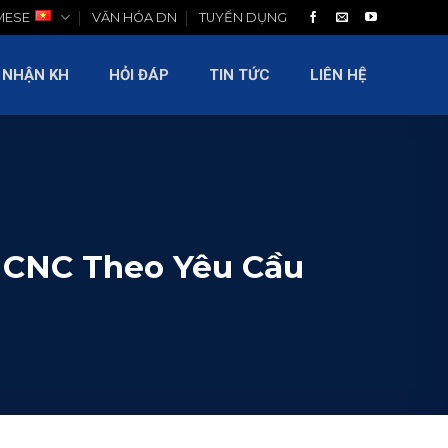
MESE
VĂN HÓA DN
TUYỂN DỤNG
LIÊN HỆ
 NHẬN KH
HỎI ĐÁP
TIN TỨC
LIÊN HỆ
 CNC Theo Yêu Cầu