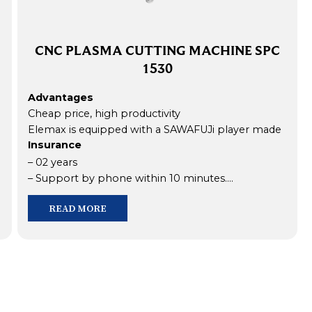
CNC PLASMA CUTTING MACHINE SPC
1530
Advantages
Cheap price, high productivity
Elemax is equipped with a SAWAFUJi player made
Insurance
in Japan to ensure stable and quality electric
current.
– 02 years
– Support by phone within 10 minutes.
– Support in the field within 06 hours in Ho Chi
READ MORE
Minh City and in 24 hours outside Ho Chi Minh City.