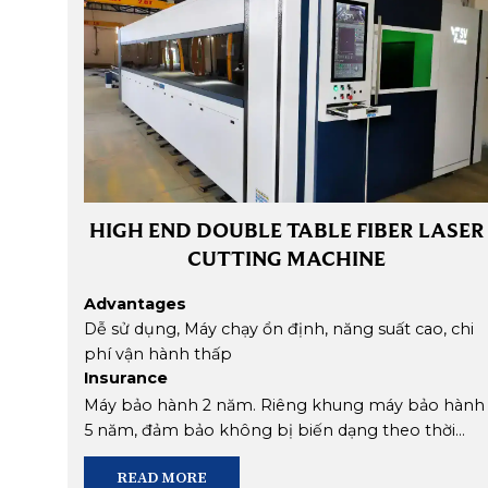
HIGH END DOUBLE TABLE FIBER LASER
CUTTING MACHINE
Advantages
Dễ sử dụng, Máy chạy ổn định, năng suất cao, chi
phí vận hành thấp
Insurance
Sử dụng bộ điều khiển và mỏ cắt laser đồng bộ
kết hợp với đường truyền servo kỹ thuật số cho
Máy bảo hành 2 năm. Riêng khung máy bảo hành
năng suất cao hơn 50% so với giải pháp thông
Chú thích: Đây là dòng máy cao cấp năng suất cao,
5 năm, đảm bảo không bị biến dạng theo thời
thường Máy cắt laser fiber dạng bàn máy bằng
độ nghiêng đường cắt ít hơn nhiều so với thông
gian khi chạy ở tốc độ cao
READ MORE
thép tấm, trọng lượng nặng, không bị biến dạng
thường