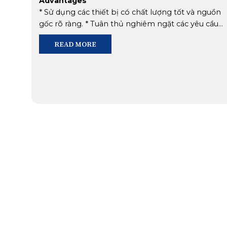
Advantages
* Sử dụng các thiết bị có chất lượng tốt và nguồn
gốc rõ ràng. * Tuân thủ nghiêm ngặt các yêu cầu
kỹ thuật của nhà cung cấp thiết bị. * Người tích
READ MORE
hợp hệ thống có kinh nghiệm, có niềm đam mê
và lòng nhiệt huyết để tạo nên những sản phẩm
đẳng cấp
SON VU TECHNOLOGY JOINT
MAP
STOCK COMPANY
Headquarters: 29 Street No. 6, Ward