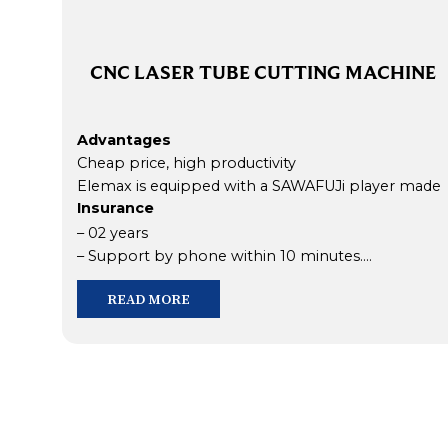
CNC LASER TUBE CUTTING MACHINE
Advantages
Cheap price, high productivity
Elemax is equipped with a SAWAFUJi player made
Insurance
in Japan to ensure stable and quality electric
current.
– 02 years
– Support by phone within 10 minutes.
– Support in the field within 06 hours in Ho Chi
READ MORE
Minh City and in 24 hours outside Ho Chi Minh City.