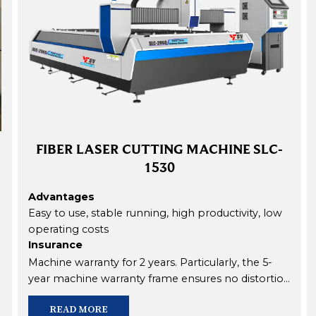
FIBER LASER CUTTING MACHINE SLC-
1530
Advantages
Easy to use, stable running, high productivity, low
operating costs
Insurance
Machine table is weld steel, heavy weight, no
deformed over time when running at high speed
Machine warranty for 2 years. Particularly, the 5-
Has provided 30 machines in Ho Chi Minh City,
year machine warranty frame ensures no distortion
Hanoi, ... Being used at Thien Nam Elevator Joint
over time when running at high speed
READ MORE
Stock Company, Anpha Company