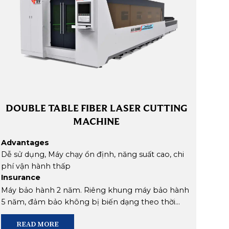
DOUBLE TABLE FIBER LASER CUTTING
MACHINE
Advantages
Adv
Dễ sử dụng, Máy chạy ổn định, năng suất cao, chi
Dễ s
phí vận hành thấp
Máy 
Insurance
Insu
Máy cắt laser fiber dạng bàn máy bằng thép tấm,
nguồ
02 
trọng lượng nặng, không bị biến dạng theo thời
máy 
Máy bảo hành 2 năm. Riêng khung máy bảo hành
Hổ t
gian khi chạy ở tốc độ cao
bảo 
5 năm, đảm bảo không bị biến dạng theo thời
Hổ t
hậu 
gian khi chạy ở tốc độ cao
READ MORE
TP.H
Chú Thích: Đã cung cấp cho thị trường 10 máy tại