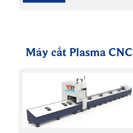
theo thời gian khi chạy ở tốc độ cao
Máy cắt Plasma CNC