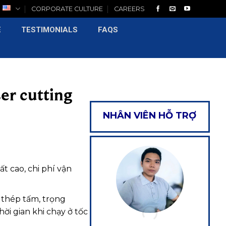
H
CORPORATE CULTURE
CAREERS
E
TESTIMONIALS
FAQS
ser cutting
NHÂN VIÊN HỖ TRỢ
t cao, chi phí vận
 thép tấm, trọng
ời gian khi chạy ở tốc