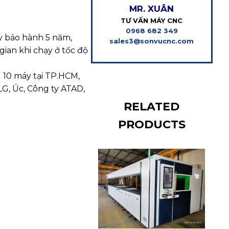
MR. XUÂN
TƯ VẤN MÁY CNC
TƯ
0968 682 349
 bảo hành 5 năm,
sales3@sonvucnc.com
cat
ian khi chạy ở tốc độ
 10 máy tại TP.HCM,
G, Úc, Công ty ATAD,
RELATED
PRODUCTS