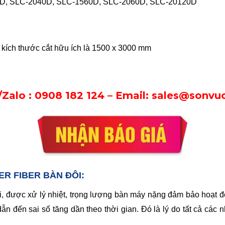
0D, SLC-2040D, SLC-1560D, SLC-2060D, SLC-20120D
hì kích thước cắt hữu ích là 1500 x 3000 mm
/Zalo :
0908 182 124
– Email: sales@sonv
ER FIBER BÀN ĐÔI:
 được xử lý nhiệt, trọng lượng bàn máy nặng đảm bảo hoạt đ
ẫn đến sai số tăng dần theo thời gian. Đó là lý do tất cả các 