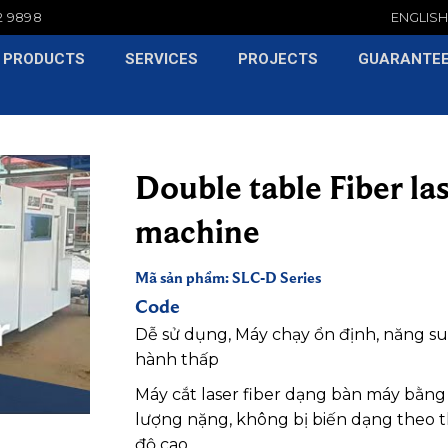
2 9898
ENGLIS
PRODUCTS
SERVICES
PROJECTS
GUARANTE
Double table Fiber la
machine
Mã sản phẩm: SLC-D Series
Code
Dễ sử dụng, Máy chạy ổn định, năng suấ
hành thấp
Máy cắt laser fiber dạng bàn máy bằng
lượng nặng, không bị biến dạng theo th
độ cao