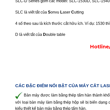
SLC-D Series gồm các model: SLC-1530D, SLC-154
SLC là viết tắt của
S
onvu
L
aser
C
utting
4 số theo sau là kích thước cắt hữu ích. Ví dụ: 1530 t
D là viết tắt của
D
ouble table
Hotline
CÁC ĐẶC ĐIỂM NỔI BẬT CỦA MÁY CẮT LAS
Bàn máy được làm bằng thép tấm hàn thành khối,
với loại bàn máy làm bằng thép hộp sẽ bị biến dạng d
kiểu thiết kế bàn máy bằng thép tấm hàn.