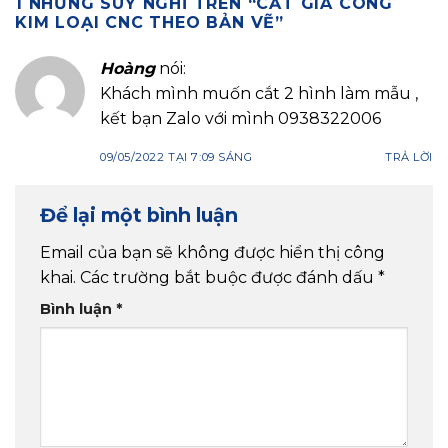
1 NHỮNG SUY NGHĨ TRÊN “
CẮT GIA CÔNG
KIM LOẠI CNC THEO BẢN VẼ
”
Hoàng
nói:
Khách mình muốn cắt 2 hình làm mẫu ,
kết bạn Zalo với mình 0938322006
09/05/2022 TẠI 7:09 SÁNG
TRẢ LỜI
Để lại một bình luận
Email của bạn sẽ không được hiển thị công
khai.
Các trường bắt buộc được đánh dấu
*
Bình luận
*