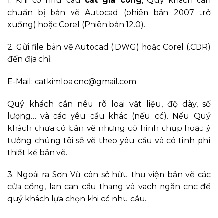
1. Khi có nhu cầu
cắt gia công
, Quý khách cần
chuẩn bị bản vẽ Autocad (phiên bản 2007 trở
xuống) hoặc Corel (Phiên bản 12.0).
2. Gửi file bản vẽ Autocad (.DWG) hoặc Corel (.CDR)
đến địa chỉ:
E-Mail: catkimloaicnc@gmail.com
Quý khách cần nêu rõ loại vật liệu, độ dày, số
lượng… và các yêu cầu khác (nếu có). Nếu Quý
khách chưa có bản vẽ nhưng có hình chụp hoặc ý
tưởng chúng tôi sẽ vẽ theo yêu cầu và có tính phí
thiết kế bản vẽ.
3. Ngoài ra Sơn Vũ còn sở hữu thư viện bản vẽ các
cửa cổng, lan can cầu thang và vách ngăn cnc để
quý khách lựa chọn khi có nhu cầu.