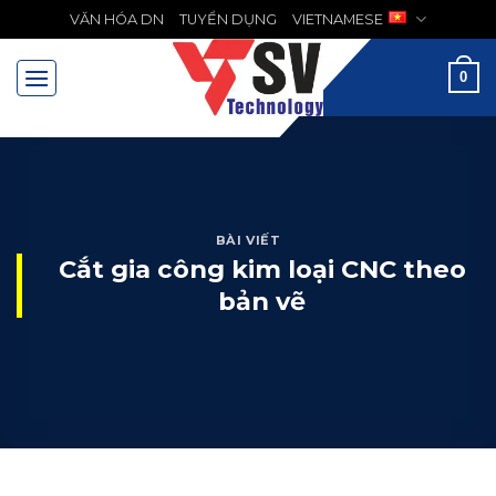
Chuyển
VĂN HÓA DN
TUYỂN DỤNG
VIETNAMESE
MENU
đến
nội
0
dung
BÀI VIẾT
Cắt gia công kim loại CNC theo
bản vẽ