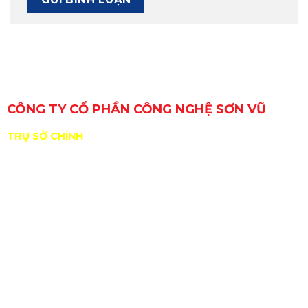
CÔNG TY CỔ PHẦN CÔNG NGHỆ SƠN VŨ
TRỤ SỞ CHÍNH
29 Đường Số 6, Khu phố 3, Phường An Lạc, TP. Hồ Chí
Minh, Việt Nam
GPKD/MST: 0309717307 do Sở KHĐT Tp. HCM cấp
ngày 11/01/2010
ĐDPL: Nguyễn Hồng Sơn
Nhà xưởng: B11/10 KP2, TT Tân Túc, H.Bình Chánh,
Tp.HCM
sales@sonvucnc.com