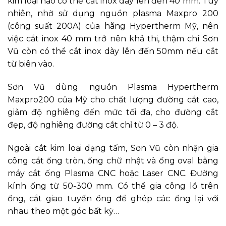
kim loại nào có thể cắt inox dày lên đến 40 mm. Tuy
nhiên, nhờ sử dụng nguồn plasma Maxpro 200
(công suất 200A) của hãng Hypertherm Mỹ, nên
việc cắt inox 40 mm trở nên khả thi, thậm chí Sơn
Vũ còn có thể cắt inox dày lên đến 50mm nếu cắt
từ biên vào.
Sơn Vũ dùng nguồn Plasma Hypertherm
Maxpro200 của Mỹ cho chất lượng đường cắt cao,
giảm độ nghiêng đến mức tối đa, cho đường cắt
đẹp, độ nghiêng đường cắt chỉ từ 0 – 3 độ.
Ngoài cắt kim loại dạng tấm, Sơn Vũ còn nhận gia
công cắt ống tròn, ống chữ nhật và ống oval bằng
máy cắt ống Plasma CNC hoặc Laser CNC. Đường
kính ống từ 50-300 mm. Có thể gia công lổ trên
ống, cắt giao tuyến ống để ghép các ống lại với
nhau theo một góc bất kỳ…