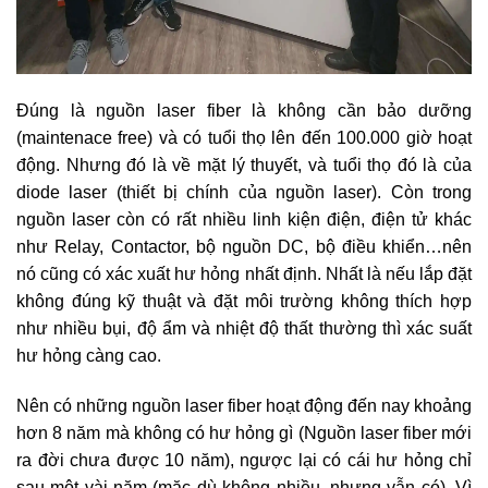
Đúng là nguồn laser fiber là không cần bảo dưỡng
(maintenace free) và có tuổi thọ lên đến 100.000 giờ hoạt
động. Nhưng đó là về mặt lý thuyết, và tuổi thọ đó là của
diode laser (thiết bị chính của nguồn laser). Còn trong
nguồn laser còn có rất nhiều linh kiện điện, điện tử khác
như Relay, Contactor, bộ nguồn DC, bộ điều khiển…nên
nó cũng có xác xuất hư hỏng nhất định. Nhất là nếu lắp đặt
không đúng kỹ thuật và đặt môi trường không thích hợp
như nhiều bụi, độ ẩm và nhiệt độ thất thường thì xác suất
hư hỏng càng cao.
Nên có những nguồn laser fiber hoạt động đến nay khoảng
hơn 8 năm mà không có hư hỏng gì (Nguồn laser fiber mới
ra đời chưa được 10 năm), ngược lại có cái hư hỏng chỉ
sau một vài năm (mặc dù không nhiều, nhưng vẫn có). Vì