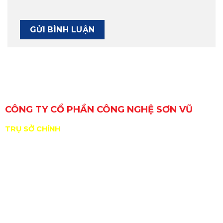
CÔNG TY CỔ PHẦN CÔNG NGHỆ SƠN VŨ
TRỤ SỞ CHÍNH
29 Đường Số 6, Khu phố 3, Phường An Lạc, TP. Hồ Chí
Minh, Việt Nam
GPKD/MST: 0309717307 do Sở KHĐT Tp. HCM cấp
ngày 11/01/2010
ĐDPL: Nguyễn Hồng Sơn
Nhà xưởng: B11/10 KP2, TT Tân Túc, H.Bình Chánh,