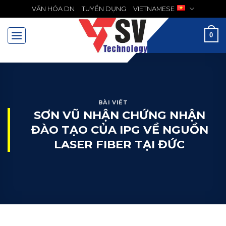
Chuyển
VĂN HÓA DN
TUYỂN DỤNG
VIETNAMESE
MENU
đến
nội
0
dung
BÀI VIẾT
SƠN VŨ NHẬN CHỨNG NHẬN
ĐÀO TẠO CỦA IPG VỀ NGUỒN
LASER FIBER TẠI ĐỨC