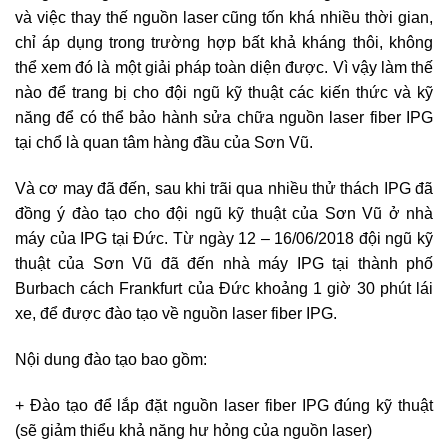
và việc thay thế nguồn laser cũng tốn khá nhiều thời gian,
chỉ áp dụng trong trường hợp bất khả kháng thôi, không
thể xem đó là một giải pháp toàn diện được. Vì vậy làm thế
nào để trang bị cho đội ngũ kỹ thuật các kiến thức và kỹ
năng để có thể bảo hành sửa chữa nguồn laser fiber IPG
tại chổ là quan tâm hàng đầu của Sơn Vũ.
Và cơ may đã đến, sau khi trãi qua nhiều thử thách IPG đã
đồng ý đào tạo cho đội ngũ kỹ thuật của Sơn Vũ ở nhà
máy của IPG tại Đức. Từ ngày 12 – 16/06/2018 đội ngũ kỹ
thuật của Sơn Vũ đã đến nhà máy IPG tại thành phố
Burbach cách Frankfurt của Đức khoảng 1 giờ 30 phút lái
xe, để được đào tạo về nguồn laser fiber IPG.
Nội dung đào tạo bao gồm:
+ Đào tạo để lắp đặt nguồn laser fiber IPG đúng kỹ thuật
(sẽ giảm thiểu khả năng hư hỏng của nguồn laser)