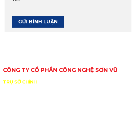
CÔNG TY CỔ PHẦN CÔNG NGHỆ SƠN VŨ
TRỤ SỞ CHÍNH
29 Đường Số 6, Khu phố 3, Phường An Lạc, TP. Hồ Chí
Minh, Việt Nam
GPKD/MST: 0309717307 do Sở KHĐT Tp. HCM cấp
ngày 11/01/2010
ĐDPL: Nguyễn Hồng Sơn