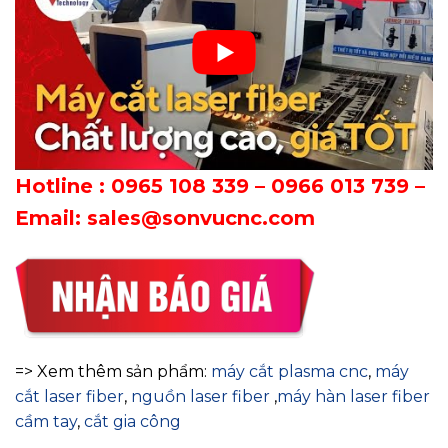
Hotline :
0965 108 339 – 0966 013 739
–
Email: sales@sonvucnc.com
=> Xem thêm sản phẩm:
máy cắt plasma cnc
,
máy
cắt laser fiber
,
nguồn laser fiber
,
máy hàn laser fiber
cầm tay
,
cắt gia công