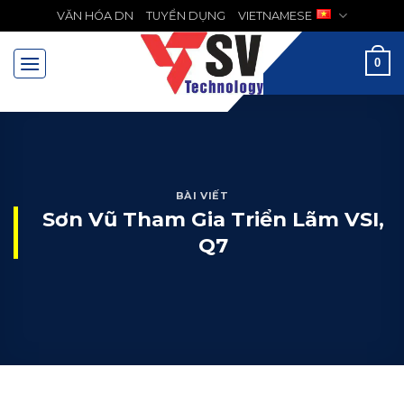
Chuyển
VĂN HÓA DN
TUYỂN DỤNG
VIETNAMESE
MENU
đến
nội
0
dung
BÀI VIẾT
Sơn Vũ Tham Gia Triển Lãm VSI,
Q7