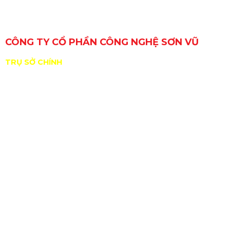
CÔNG TY CỔ PHẦN CÔNG NGHỆ SƠN VŨ
TRỤ SỞ CHÍNH
29 Đường Số 6, Khu phố 3, Phường An Lạc, TP. Hồ Chí
Minh, Việt Nam
GPKD/MST: 0309717307 do Sở KHĐT Tp. HCM cấp
ngày 11/01/2010
ĐDPL: Nguyễn Hồng Sơn
Nhà xưởng: B11/10 KP2, TT Tân Túc, H.Bình Chánh,
Tp.HCM
sales@sonvucnc.com
Hotline:
0986 498 124
|
0965 108 339