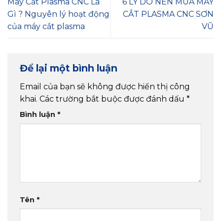
Máy Cắt Plasma CNC Là
6 LÝ DO NÊN MUA MÁY
Gì ? Nguyên lý hoạt động
CẮT PLASMA CNC SƠN
của máy cắt plasma
VŨ
Để lại một bình luận
Email của bạn sẽ không được hiển thị công
khai.
Các trường bắt buộc được đánh dấu
*
Bình luận
*
Tên
*