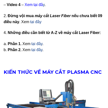
–
Video 4
–
Xem
tại đâ
y
.
2.
Đừng vội mua
máy cắt Laser Fiber
nếu chưa biết 09
điều này
. Xem
tại đây
4.
Những điều cần biết từ A-Z về máy cắt Laser Fiber:
a.
Phần 1.
Xem
tại đây
.
b.
Phần 2.
Xem
tại đây
.
KIẾN THỨC VỀ MÁY CẮT PLASMA CNC