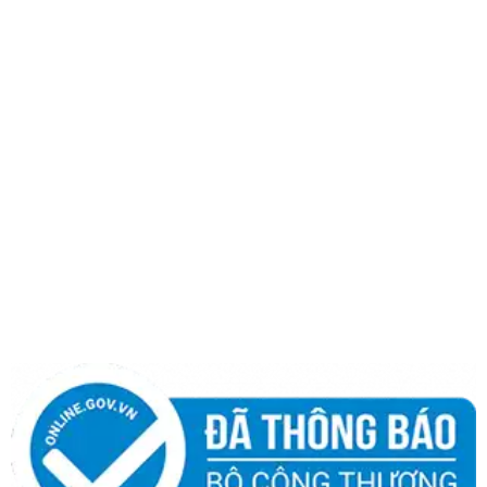
TP Hà Nội.
Hotline:
0986 498 124
|
0965 108 339
THÔNG TIN
Giới thiệu
Quy chế hoạt động
Chính sách bảo hành
Chính sách bảo mật