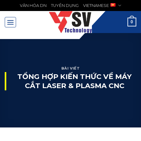
Chuyển
VĂN HÓA DN
TUYỂN DỤNG
VIETNAMESE
MENU
đến
nội
0
dung
BÀI VIẾT
TỔNG HỢP KIẾN THỨC VỀ MÁY
CẮT LASER & PLASMA CNC