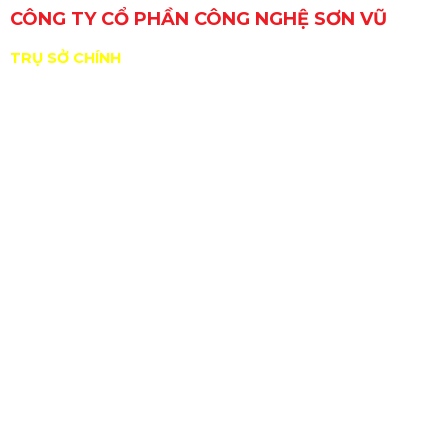
CÔNG TY CỔ PHẦN CÔNG NGHỆ SƠN VŨ
TRỤ SỞ CHÍNH
29 Đường Số 6, Khu phố 3, Phường An Lạc, TP. Hồ Chí
Minh, Việt Nam
GPKD/MST: 0309717307 do Sở KHĐT Tp. HCM cấp
ngày 11/01/2010
ĐDPL: Nguyễn Hồng Sơn
Nhà xưởng: B11/10 KP2, TT Tân Túc, H.Bình Chánh,
Tp.HCM
sales@sonvucnc.com
Hotline:
0986 498 124
|
0965 108 339
BẢN ĐỒ ĐƯỜNG ĐI ĐẾN XƯỞNG SƠN VŨ