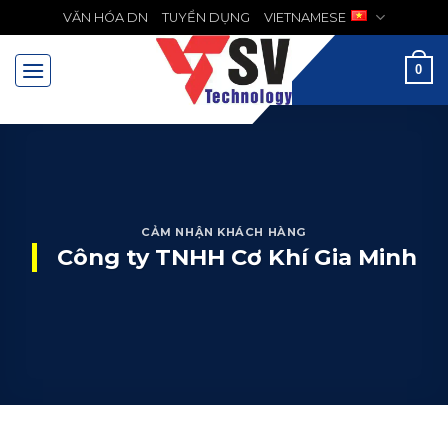
Chuyển
VĂN HÓA DN
TUYỂN DỤNG
VIETNAMESE
MENU
đến
nội
0
dung
CẢM NHẬN KHÁCH HÀNG
Công ty TNHH Cơ Khí Gia Minh