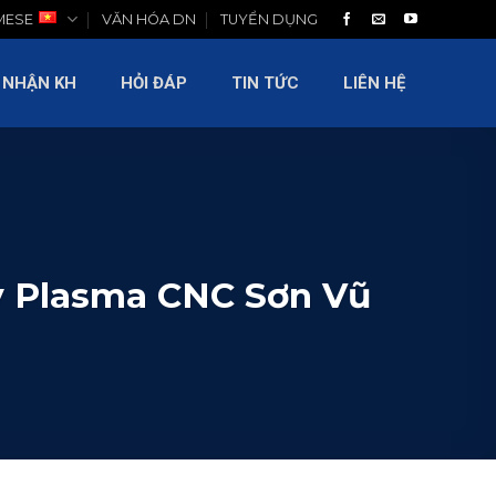
MESE
VĂN HÓA DN
TUYỂN DỤNG
LIÊN HỆ
 NHẬN KH
HỎI ĐÁP
TIN TỨC
LIÊN HỆ
y Plasma CNC Sơn Vũ