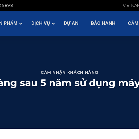
2 9898
VIETNA
BẢO HÀNH
CẢM NHẬN KH
HỎI ĐÁP
TIN TỨC
N PHẨM
DỊCH VỤ
DỰ ÁN
BẢO HÀNH
CẢM
CẢM NHẬN KHÁCH HÀNG
àng sau 5 năm sử dụng má