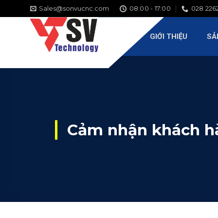
Chuyển
Sales@sonvucnc.com
08:00 - 17:00
028 226
GIỚI THIỆU
SẢN PHẨM
DỊCH VỤ
DỰ ÁN
đến
nội
GIỚI THIỆU
SẢ
dung
Cảm nhận khách h