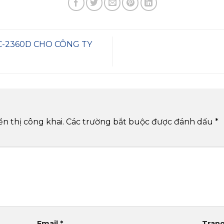
C-2360D CHO CÔNG TY
n thị công khai.
Các trường bắt buộc được đánh dấu
*
Email
*
Tran