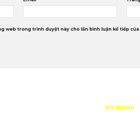
ng web trong trình duyệt này cho lần bình luận kế tiếp của 
 ĐƯỜNG ĐI ĐẾN XƯỞNG SƠN VŨ
CHI NHÁNH
Hà Nội: 13
Liệt, Q. H