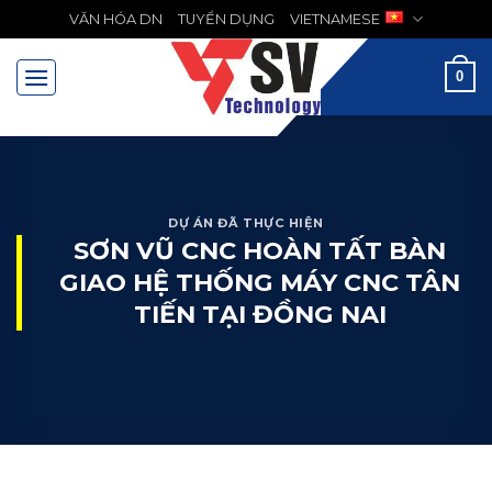
Chuyển
VĂN HÓA DN
TUYỂN DỤNG
VIETNAMESE
MENU
đến
nội
0
dung
DỰ ÁN ĐÃ THỰC HIỆN
SƠN VŨ CNC HOÀN TẤT BÀN
GIAO HỆ THỐNG MÁY CNC TÂN
TIẾN TẠI ĐỒNG NAI