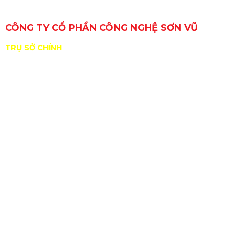
CÔNG TY CỔ PHẦN CÔNG NGHỆ SƠN VŨ
TRỤ SỞ CHÍNH
29 Đường Số 6, Khu phố 3, Phường An Lạc, TP. Hồ Chí
Minh, Việt Nam
GPKD/MST: 0309717307 do Sở KHĐT Tp. HCM cấp
ngày 11/01/2010
ĐDPL: Nguyễn Hồng Sơn
Nhà xưởng: B11/10 KP2, TT Tân Túc, H.Bình Chánh,
Tp.HCM
sales@sonvucnc.com
Hotline:
0986 498 124
|
0965 108 339
BẢN ĐỒ ĐƯỜNG ĐI ĐẾN XƯỞNG SƠN VŨ