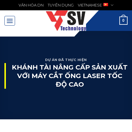
Chuyển
VĂN HÓA DN
TUYỂN DỤNG
VIETNAMESE
MENU
đến
nội
0
dung
DỰ ÁN ĐÃ THỰC HIỆN
KHÁNH TÀI NÂNG CẤP SẢN XUẤT
VỚI MÁY CẮT ỐNG LASER TỐC
ĐỘ CAO