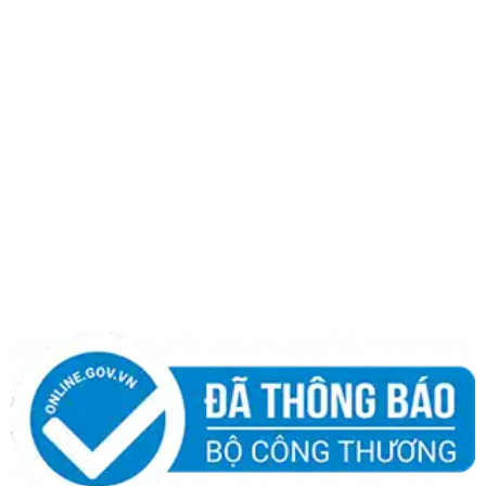
Hotline:
0986 498 124
|
0965 108 339
THÔNG TIN
Giới thiệu
Quy chế hoạt động
Chính sách bảo hành
Chính sách bảo mật