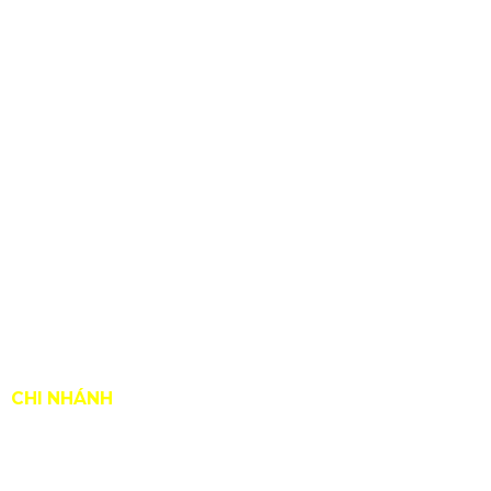
CHI NHÁNH
Hà Nội: 1323 Giải Phóng, P. Hoàng Liệt, Q. Hoàng Mai,
TP Hà Nội.