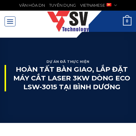
Chuyển
VĂN HÓA DN
TUYỂN DỤNG
VIETNAMESE
MENU
đến
nội
0
dung
DỰ ÁN ĐÃ THỰC HIỆN
HOÀN TẤT BÀN GIAO, LẮP ĐẶT
MÁY CẮT LASER 3KW DÒNG ECO
LSW-3015 TẠI BÌNH DƯƠNG