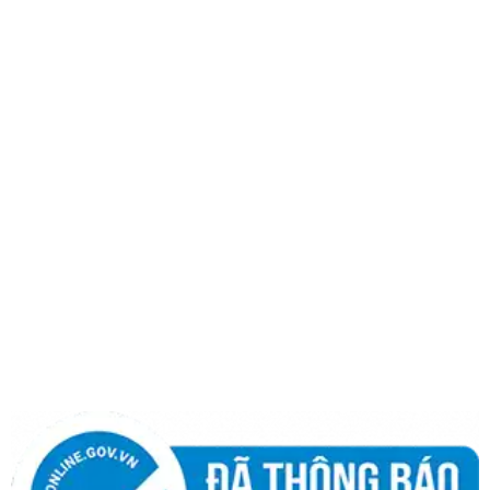
Hà Nội: 1323 Giải Phóng, P. Hoàng Liệt, Q. Hoàng Mai,
TP Hà Nội.
Hotline:
0986 498 124
|
0965 108 339
THÔNG TIN
Giới thiệu
Quy chế hoạt động
Chính sách bảo hành
Chính sách bảo mật