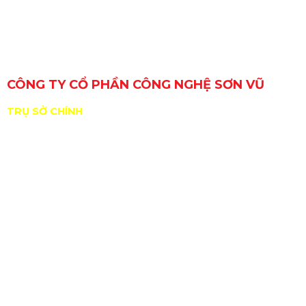
CÔNG TY CỔ PHẦN CÔNG NGHỆ SƠN VŨ
TRỤ SỞ CHÍNH
29 Đường Số 6, Khu phố 3, Phường An Lạc, TP. Hồ Chí
Minh, Việt Nam
GPKD/MST: 0309717307 do Sở KHĐT Tp. HCM cấp
ngày 11/01/2010
ĐDPL: Nguyễn Hồng Sơn
Nhà xưởng: B11/10 KP2, TT Tân Túc, H.Bình Chánh,
Tp.HCM
sales@sonvucnc.com
Hotline:
0986 498 124
|
0965 108 339