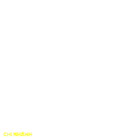
BẢN ĐỒ ĐƯỜNG ĐI ĐẾN XƯỞNG SƠN VŨ
CHI NHÁNH